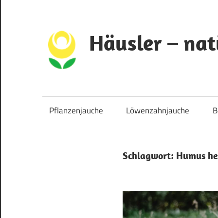
Zum
Inhalt
springen
Häusler – nat
Pflanzenwissen
über
Dünger
Pflanzenjauche
Löwenzahnjauche
B
und
Nährstoffe
Schlagwort:
Humus he