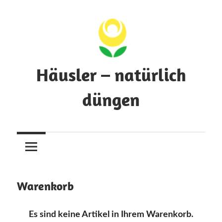
Zum
Inhalt
springen
Häusler – natürlich
düngen
Pflanzenwissen
über
Dünger
und
Nährstoffe
Warenkorb
Es sind keine Artikel in Ihrem Warenkorb.