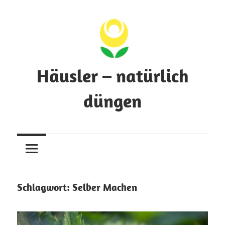
Zum
Inhalt
springen
Häusler – natürlich
düngen
Pflanzenwissen
über
Dünger
und
Nährstoffe
Schlagwort:
Selber Machen