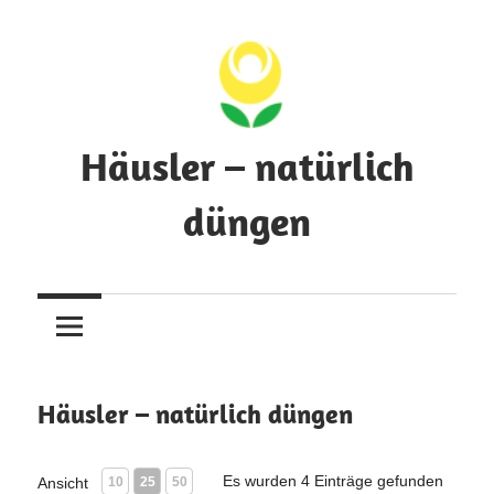
Zum
Inhalt
springen
Häusler – natürlich
düngen
Pflanzenwissen
über
Dünger
und
Nährstoffe
Häusler – natürlich düngen
Es wurden 4 Einträge gefunden
Ansicht
10
25
50